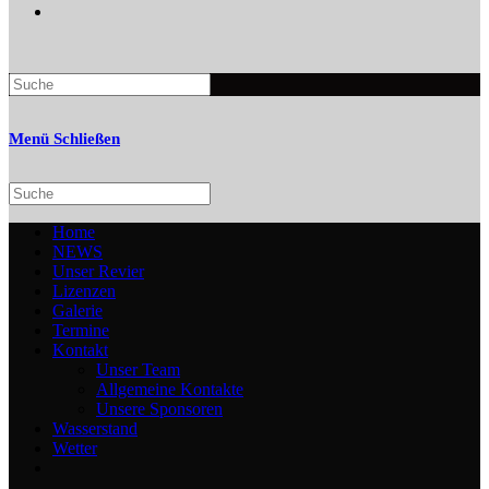
Search
this
website
Menü
Schließen
Search
this
website
Home
NEWS
Unser Revier
Lizenzen
Galerie
Termine
Kontakt
Unser Team
Allgemeine Kontakte
Unsere Sponsoren
Wasserstand
Wetter