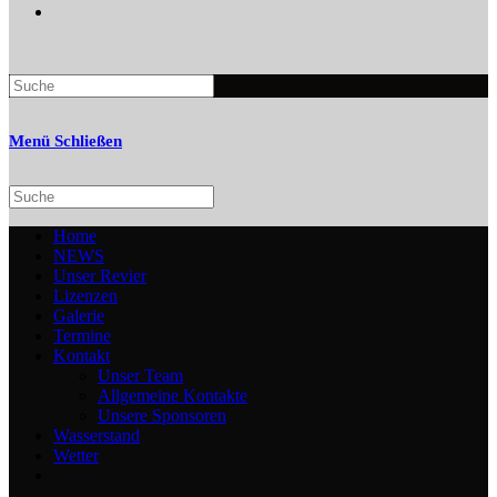
Search
this
website
Menü
Schließen
Search
this
website
Home
NEWS
Unser Revier
Lizenzen
Galerie
Termine
Kontakt
Unser Team
Allgemeine Kontakte
Unsere Sponsoren
Wasserstand
Wetter