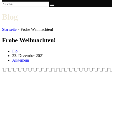
Blog
Startseite
»
Frohe Weihnachten!
Frohe Weihnachten!
Beitrags-
Flo
Autor:
Beitrag
23. Dezember 2021
veröffentlicht:
Beitrags-
Allgemein
Kategorie: