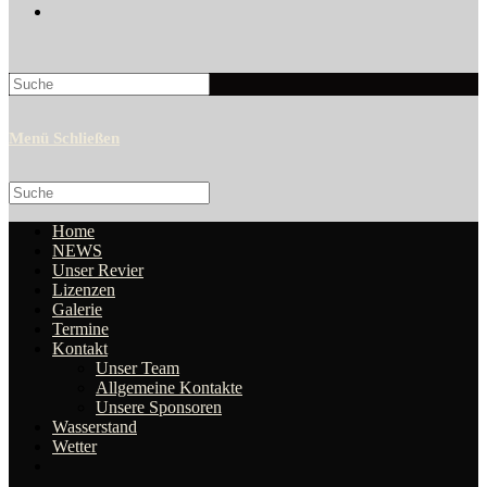
Search
this
website
Menü
Schließen
Search
this
website
Home
NEWS
Unser Revier
Lizenzen
Galerie
Termine
Kontakt
Unser Team
Allgemeine Kontakte
Unsere Sponsoren
Wasserstand
Wetter