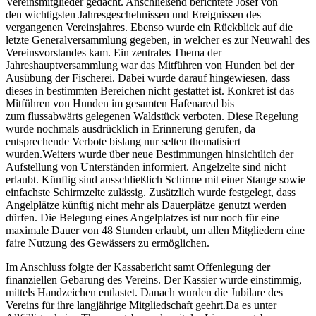
Vereinsmitglieder gedacht. Anschließend berichtete Josef von
den wichtigsten Jahresgeschehnissen und Ereignissen des
vergangenen Vereinsjahres. Ebenso wurde ein Rückblick auf die
letzte Generalversammlung gegeben, in welcher es zur Neuwahl des
Vereinsvorstandes kam. Ein zentrales Thema der
Jahreshauptversammlung war das Mitführen von Hunden bei der
Ausübung der Fischerei. Dabei wurde darauf hingewiesen, dass
dieses in bestimmten Bereichen nicht gestattet ist. Konkret ist das
Mitführen von Hunden im gesamten Hafenareal bis
zum flussabwärts gelegenen
Waldstück verboten. Diese Regelung
wurde nochmals ausdrücklich in Erinnerung gerufen, da
entsprechende Verbote bislang nur selten thematisiert
wurden.Weiters wurde über neue Bestimmungen hinsichtlich der
Aufstellung von Unterständen informiert. Angelzelte sind nicht
erlaubt. Künftig sind ausschließlich Schirme mit einer Stange sowie
einfachste Schirmzelte zulässig. Zusätzlich wurde festgelegt, dass
Angelplätze künftig nicht mehr als Dauerplätze genutzt werden
dürfen. Die Belegung eines Angelplatzes ist nur noch für eine
maximale Dauer von 48 Stunden erlaubt, um allen Mitgliedern eine
faire Nutzung des Gewässers zu ermöglichen.
Im Anschluss folgte der Kassabericht samt Offenlegung der
finanziellen Gebarung des Vereins. Der Kassier wurde einstimmig,
mittels Handzeichen entlastet. Danach wurden die Jubilare des
Vereins für ihre langjährige Mitgliedschaft geehrt.Da es unter