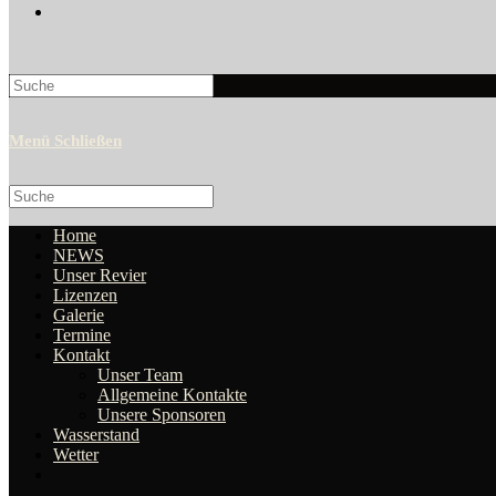
Search
this
website
Menü
Schließen
Search
this
website
Home
NEWS
Unser Revier
Lizenzen
Galerie
Termine
Kontakt
Unser Team
Allgemeine Kontakte
Unsere Sponsoren
Wasserstand
Wetter