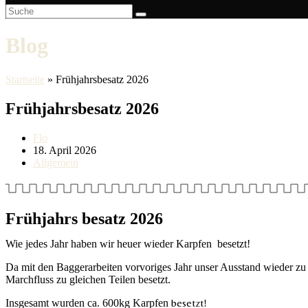
Blog
Startseite
»
Frühjahrsbesatz 2026
Frühjahrsbesatz 2026
Beitrags-
Flo
Autor:
Beitrag
18. April 2026
veröffentlicht:
Beitrags-
Allgemein
Kategorie:
Frühjahrs besatz 2026
Wie jedes Jahr haben wir heuer wieder Karpfen besetzt!
Da mit den Baggerarbeiten vorvoriges Jahr unser Ausstand wieder zu
Marchfluss zu gleichen Teilen besetzt.
Insgesamt wurden ca. 600kg Karpfen
besetzt
!