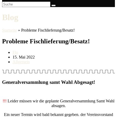
Blog
Startseite
»
Probleme Fischlieferung/Besatz!
Probleme Fischlieferung/Besatz!
Beitrags-
Flo
Autor:
Beitrag
15. Mai 2022
veröffentlicht:
Beitrags-
Allgemein
Kategorie:
Generalversammlung samt Wahl Abgesagt!
!!!
Leider müssen wir die geplante Generalversammlung Samt Wahl
absagen.
Ein neuer Termin wird bald bekannt gegeben. der Vereinsvorstand