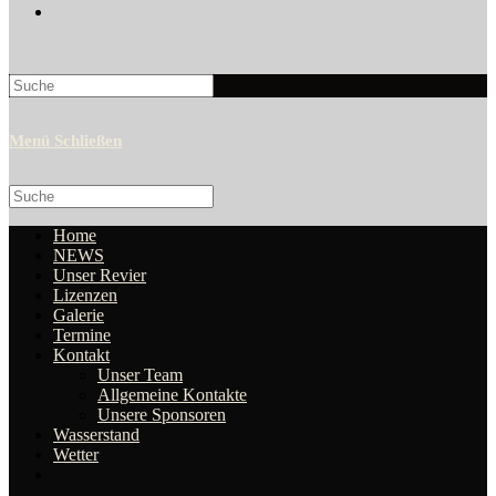
Search
this
website
Menü
Schließen
Search
this
website
Home
NEWS
Unser Revier
Lizenzen
Galerie
Termine
Kontakt
Unser Team
Allgemeine Kontakte
Unsere Sponsoren
Wasserstand
Wetter