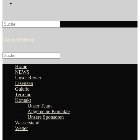
Search
this
website
Menü
Schließen
Search
this
website
Home
NEWS
Unser Revier
Lizenzen
Galerie
Termine
Kontakt
Unser Team
Allgemeine Kontakte
Unsere Sponsoren
Wasserstand
Wetter