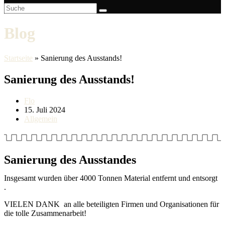
Blog
Startseite
»
Sanierung des Ausstands!
Sanierung des Ausstands!
Beitrags-
Flo
Autor:
Beitrag
15. Juli 2024
veröffentlicht:
Beitrags-
Allgemein
Kategorie:
Sanierung des Ausstandes
Insgesamt wurden über 4000 Tonnen Material entfernt und entsorgt
.
VIELEN DANK an alle beteiligten Firmen und Organisationen für
die tolle Zusammenarbeit!