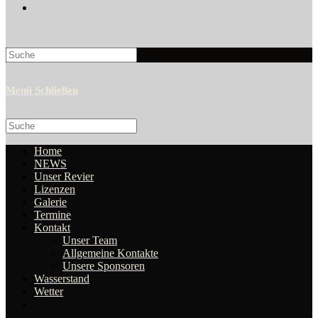
Search
this
website
Menü
Schließen
Search
this
website
Home
NEWS
Unser Revier
Lizenzen
Galerie
Termine
Kontakt
Unser Team
Allgemeine Kontakte
Unsere Sponsoren
Wasserstand
Wetter