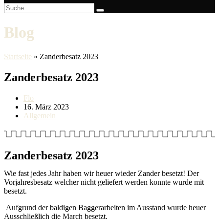
Blog
Startseite
»
Zanderbesatz 2023
Zanderbesatz 2023
Beitrags-
Flo
Autor:
Beitrag
16. März 2023
veröffentlicht:
Beitrags-
Allgemein
Kategorie:
Zanderbesatz 2023
Wie fast jedes Jahr haben wir heuer wieder Zander besetzt! Der
Vorjahresbesatz welcher nicht geliefert werden konnte wurde mit
besetzt.
Aufgrund der baldigen Baggerarbeiten im Ausstand wurde heuer
Ausschließlich die March besetzt.