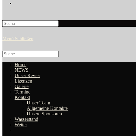
Search
this
website
Menü
Schließen
Search
this
website
Home
NEWS
Unser Revier
Lizenzen
Galerie
Termine
Kontakt
Unser Team
Allgemeine Kontakte
Unsere Sponsoren
Wasserstand
Wetter