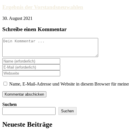
Ergebnis der Vorstandsneuwahlen
30. August 2021
Schreibe einen Kommentar
Kommentieren
Gib
deinen
Gib
Namen
deine
Gib
oder
E-
deine
Benutzernamen
Mail-
Website-
Name, E-Mail-Adresse und Website in diesem Browser für meine
zum
Adresse
URL
Kommentieren
zum
ein
ein
Kommentieren
(optional)
ein
Suchen
Suchen
Neueste Beiträge