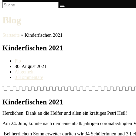
Blog
Startseite
»
Kinderfischen 2021
Kinderfischen 2021
Beitrags-
Flo
Autor:
Beitrag
30. August 2021
veröffentlicht:
Beitrags-
Allgemein
Kategorie:
Beitrags-
0 Kommentare
Kommentare:
Kinderfischen 2021
Herzlichen Dank an die Helfer und allen ein kräftiges Petri Heil!
Am 24. Juni, konnte nach dem eineinhalb jährigen coronabedingten V
Bei herrlichem Sommerwetter durften wir 34 SchülerInnen und 3 Le