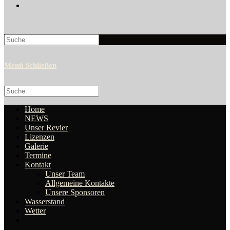
Search
this
website
Menü
Schließen
Search
this
website
Home
NEWS
Unser Revier
Lizenzen
Galerie
Termine
Kontakt
Unser Team
Allgemeine Kontakte
Unsere Sponsoren
Wasserstand
Wetter