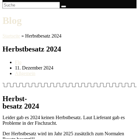
Blog
Startseite
»
Herbstbesatz 2024
Herbstbesatz 2024
Beitrags-
Flo
Autor:
Beitrag
11. Dezember 2024
veröffentlicht:
Beitrags-
Allgemein
Kategorie:
Herbst-
besatz 2024
Leider gab es 2024 keinen Herbstbesatz. Laut Lieferant gab es
Probleme in der Fischzucht.
Der Herbstbesatz wird im Jahr 2025 zusätzlich zum Normalen